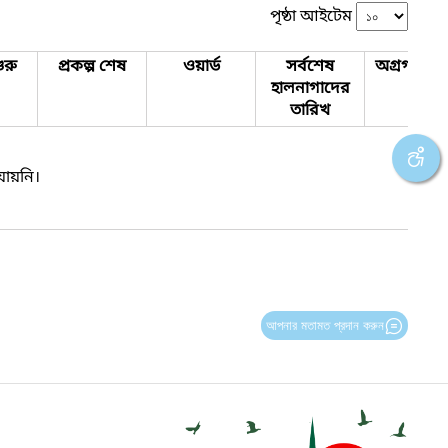
পৃষ্ঠা আইটেম
ুরু
প্রকল্প শেষ
ওয়ার্ড
সর্বশেষ
অগ্রগতির 
হালনাগাদের
তারিখ
যায়নি।
আপনার মতামত প্রদান করুন