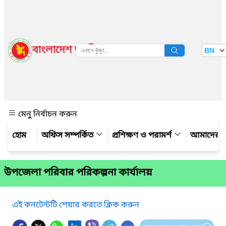
বাংলাদেশ জাতীয় তথ্য বাতায়ন
BN
দেখুন
মেনু নির্বাচন করুন
অফিস সম্পর্কিত
প্রশিক্ষণ ও পরামর্শ
আমাদের সম
উপজেলা পরিবার পরিকল্পনা কার্যালয়
এই কনটেন্টটি শেয়ার করতে ক্লিক করুন