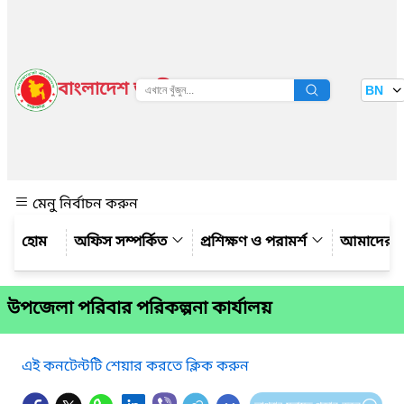
বাংলাদেশ জাতীয় তথ্য বাতায়ন
BN
দেখুন
মেনু নির্বাচন করুন
অফিস সম্পর্কিত
প্রশিক্ষণ ও পরামর্শ
আমাদের সম
উপজেলা পরিবার পরিকল্পনা কার্যালয়
এই কনটেন্টটি শেয়ার করতে ক্লিক করুন