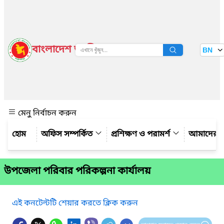
বাংলাদেশ জাতীয় তথ্য বাতায়ন
BN
দেখুন
মেনু নির্বাচন করুন
অফিস সম্পর্কিত
প্রশিক্ষণ ও পরামর্শ
আমাদের সম
উপজেলা পরিবার পরিকল্পনা কার্যালয়
এই কনটেন্টটি শেয়ার করতে ক্লিক করুন