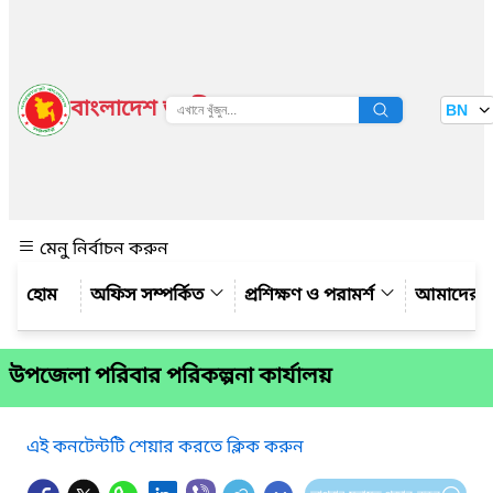
বাংলাদেশ জাতীয় তথ্য বাতায়ন
BN
দেখুন
মেনু নির্বাচন করুন
অফিস সম্পর্কিত
প্রশিক্ষণ ও পরামর্শ
আমাদের সম
উপজেলা পরিবার পরিকল্পনা কার্যালয়
এই কনটেন্টটি শেয়ার করতে ক্লিক করুন