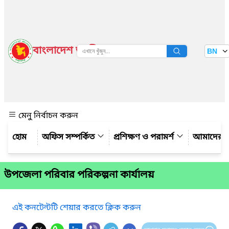
বাংলাদেশ জাতীয় তথ্য বাতায়ন
BN
দেখুন
মেনু নির্বাচন করুন
অফিস সম্পর্কিত
প্রশিক্ষণ ও পরামর্শ
আমাদের সম
উপজেলা পরিবার পরিকল্পনা কার্যালয়
এই কনটেন্টটি শেয়ার করতে ক্লিক করুন