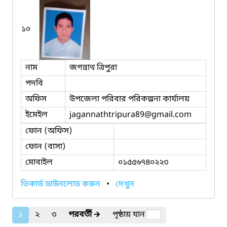
১০
নাম
জগন্নাথ ত্রিপুরা
পদবি
অফিস
উপজেলা পরিবার পরিকল্পনা কার্যালয়
ইমেইল
jagannathtripura89
@gmail.com
ফোন (অফিস)
ফোন (বাসা)
মোবাইল
০১৫৫৬৭৪০২২৩
ভিকার্ড ডাউনলোড করুন
•
দেখুন
১
২
৩
পরবর্তী
🡲
পৃষ্ঠায় যান