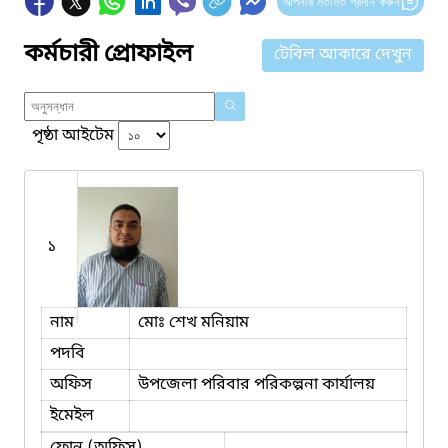
আপনার মতামত প্রদান করুন
কর্মচারী প্রোফাইল
টেবিল আকারে দেখুন
পৃষ্ঠা আইটেম
১
নাম
মোঃ শেখ মনিয়াম
পদবি
অফিস
উপজেলা পরিবার পরিকল্পনা কার্যালয়
ইমেইল
ফোন (অফিস)