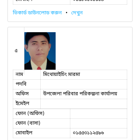
ভিকার্ড ডাউনলোড করুন
•
দেখুন
৫
নাম
মিথোয়াইচিং মারমা
পদবি
অফিস
উপজেলা পরিবার পরিকল্পনা কার্যালয়
ইমেইল
ফোন (অফিস)
ফোন (বাসা)
মোবাইল
০১৫৫৩১১২৫৯৬