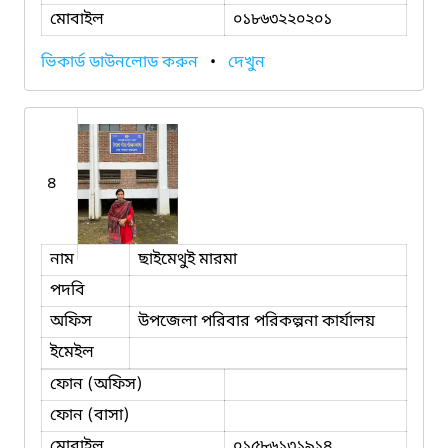
মোবাইল
০১৮৬৩২২০২০১
ভিকার্ড ডাউনলোড করুন
•
দেখুন
৪
নাম
ছাইমেথুই মারমা
পদবি
অফিস
উপজেলা পরিবার পরিকল্পনা কার্যালয়
ইমেইল
ফোন (অফিস)
ফোন (বাসা)
মোবাইল
০১৫৮৬১৩১৯১৪