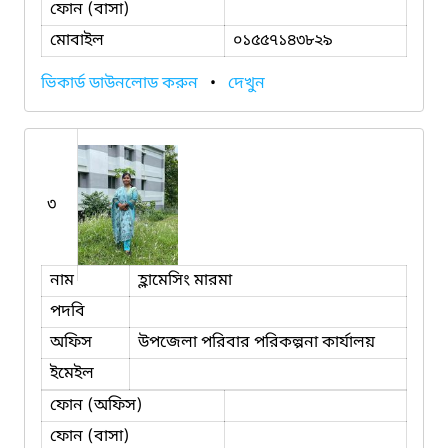
ফোন (বাসা)
মোবাইল
০১৫৫৭১৪৩৮২৯
ভিকার্ড ডাউনলোড করুন
•
দেখুন
৩
নাম
হ্লামেসিং মারমা
পদবি
অফিস
উপজেলা পরিবার পরিকল্পনা কার্যালয়
ইমেইল
ফোন (অফিস)
ফোন (বাসা)