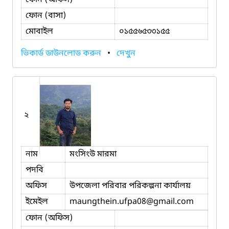
ফোন (বাসা)
মোবাইল
০১৫৫৬৫৩৩১৫৫
ভিকার্ড ডাউনলোড করুন
•
দেখুন
২
নাম
মংসিংউ মারমা
পদবি
অফিস
উপজেলা পরিবার পরিকল্পনা কার্যালয়
ইমেইল
maungthein.ufpa08
@gmail.com
ফোন (অফিস)