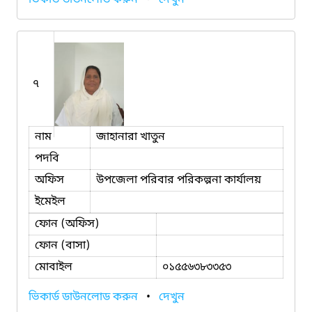
৭
নাম
জাহানারা খাতুন
পদবি
অফিস
উপজেলা পরিবার পরিকল্পনা কার্যালয়
ইমেইল
ফোন (অফিস)
ফোন (বাসা)
মোবাইল
০১৫৫৬৩৮৩৩৫৩
ভিকার্ড ডাউনলোড করুন
•
দেখুন