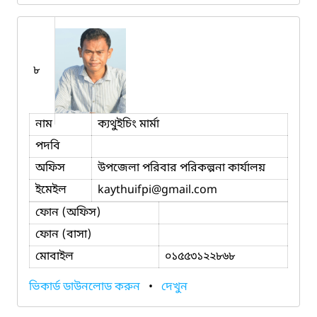
৮
নাম
ক্যথুইচিং মার্মা
পদবি
অফিস
উপজেলা পরিবার পরিকল্পনা কার্যালয়
ইমেইল
kaythuifpi
@gmail.com
ফোন (অফিস)
ফোন (বাসা)
মোবাইল
০১৫৫৩১২২৮৬৮
ভিকার্ড ডাউনলোড করুন
•
দেখুন