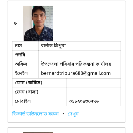
৯
নাম
বার্নাড ত্রিপুরা
পদবি
অফিস
উপজেলা পরিবার পরিকল্পনা কার্যালয়
ইমেইল
bernardtripura688
@gmail.com
ফোন (অফিস)
ফোন (বাসা)
মোবাইল
০১৮২০৪৩৩৭৭৬
ভিকার্ড ডাউনলোড করুন
•
দেখুন