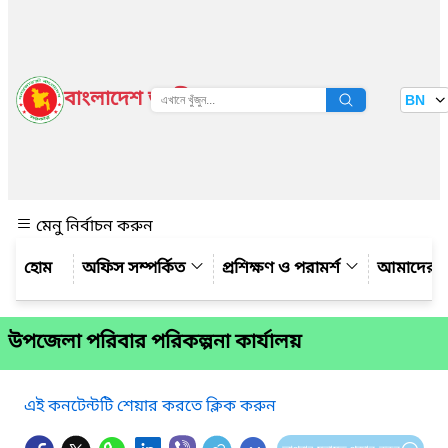
বাংলাদেশ জাতীয় তথ্য বাতায়ন
BN
দেখুন
মেনু নির্বাচন করুন
অফিস সম্পর্কিত
প্রশিক্ষণ ও পরামর্শ
আমাদের সম
উপজেলা পরিবার পরিকল্পনা কার্যালয়
এই কনটেন্টটি শেয়ার করতে ক্লিক করুন