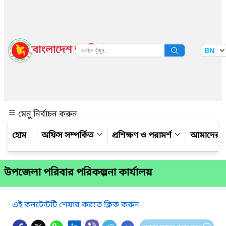
বাংলাদেশ জাতীয় তথ্য বাতায়ন
BN
দেখুন
মেনু নির্বাচন করুন
অফিস সম্পর্কিত
প্রশিক্ষণ ও পরামর্শ
আমাদের সম
উপজেলা পরিবার পরিকল্পনা কার্যালয়
এই কনটেন্টটি শেয়ার করতে ক্লিক করুন