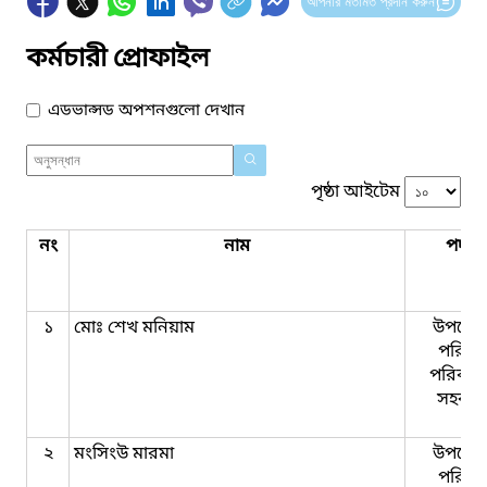
আপনার মতামত প্রদান করুন
কর্মচারী প্রোফাইল
এডভান্সড অপশনগুলো দেখান
পৃষ্ঠা আইটেম
নং
নাম
পদবি
১
মোঃ শেখ মনিয়াম
উপজেল
পরিবা
পরিকল্প
সহকার
২
মংসিংউ মারমা
উপজেল
পরিবা