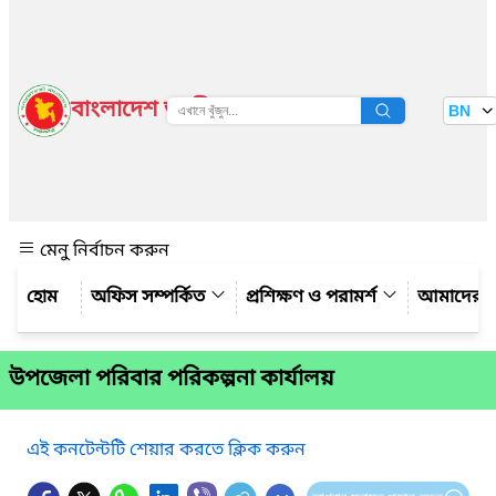
বাংলাদেশ জাতীয় তথ্য বাতায়ন
BN
দেখুন
মেনু নির্বাচন করুন
অফিস সম্পর্কিত
প্রশিক্ষণ ও পরামর্শ
আমাদের সম
উপজেলা পরিবার পরিকল্পনা কার্যালয়
এই কনটেন্টটি শেয়ার করতে ক্লিক করুন