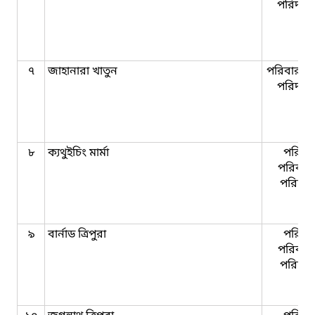
পরিদর্শি
৭
জাহানারা খাতুন
পরিবার কল
পরিদর্শি
৮
ক্যথুইচিং মার্মা
পরিবা
পরিকল্প
পরিদর্
৯
বার্নাড ত্রিপুরা
পরিবা
পরিকল্প
পরিদর্