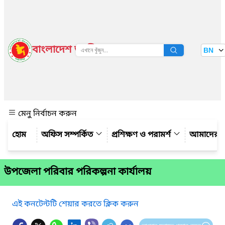
বাংলাদেশ জাতীয় তথ্য বাতায়ন
BN
দেখুন
মেনু নির্বাচন করুন
অফিস সম্পর্কিত
প্রশিক্ষণ ও পরামর্শ
আমাদের সম
উপজেলা পরিবার পরিকল্পনা কার্যালয়
এই কনটেন্টটি শেয়ার করতে ক্লিক করুন